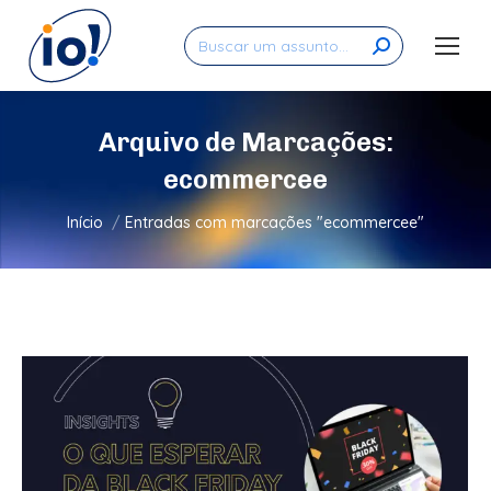
Search:
Arquivo de Marcações:
ecommercee
Você está aqui:
Início
Entradas com marcações "ecommercee"