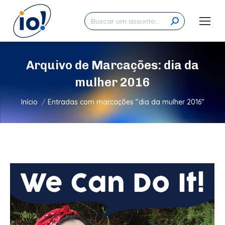
Search:
Arquivo de Marcações:
dia da
mulher 2016
Você está aqui:
Início
Entradas com marcações "dia da mulher 2016"