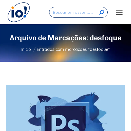
Search:
Arquivo de Marcações:
desfoque
Você está aqui:
Início
Entradas com marcações "desfoque"