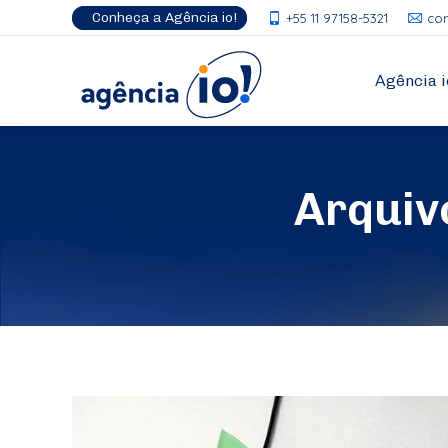
Conheça a Agência io!
+55 11 97158-5321
co
Agência i
Arquiv