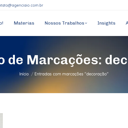
ntato@agenciaio.com.br
o!
Materias
Nossos Trabalhos
Insights
o de Marcações:
dec
Você está aqui:
Início
Entradas com marcações "decoração"