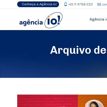
Conheça a Agência io!
+55 11 97158-5321
co
Agência i
Arquivo d