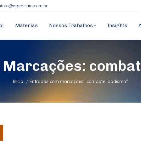
ntato@agenciaio.com.br
o!
Materias
Nossos Trabalhos
Insights
e Marcações:
combat
Você está aqui:
Início
Entradas com marcações "combate idadismo"