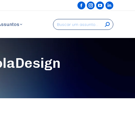
Facebook
Instagram
YouTube
Linkedin
page
page
page
page
Search:
Assuntos
opens
opens
opens
opens
in
in
in
in
new
new
new
new
window
window
window
window
laDesign