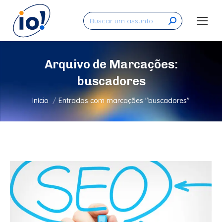
Search:
Arquivo de Marcações:
buscadores
Você está aqui:
Início
Entradas com marcações "buscadores"