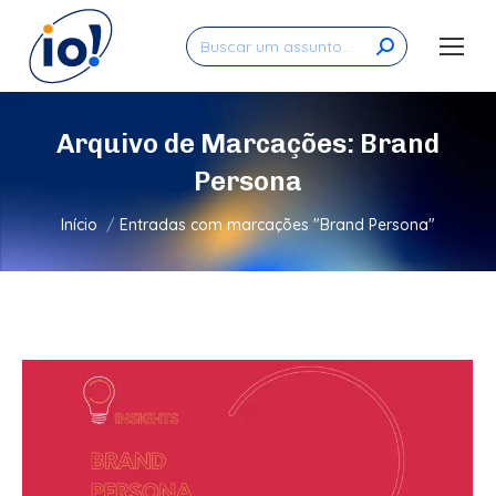
Search:
Arquivo de Marcações:
Brand
Persona
Você está aqui:
Início
Entradas com marcações "Brand Persona"