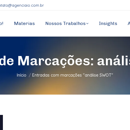
ntato@agenciaio.com.br
o!
Materias
Nossos Trabalhos
Insights
 de Marcações:
anál
Você está aqui:
Início
Entradas com marcações "análise SWOT"