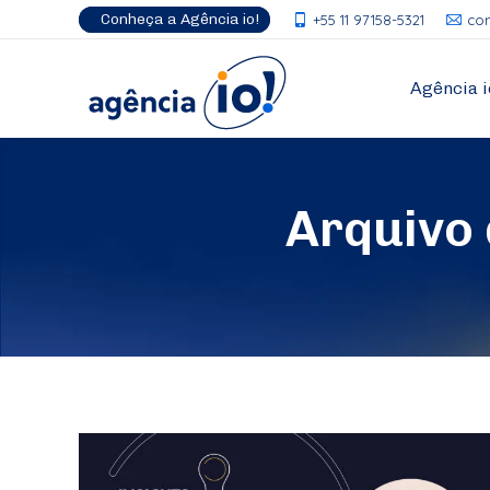
Conheça a Agência io!
+55 11 97158-5321
co
Agência i
Arquivo