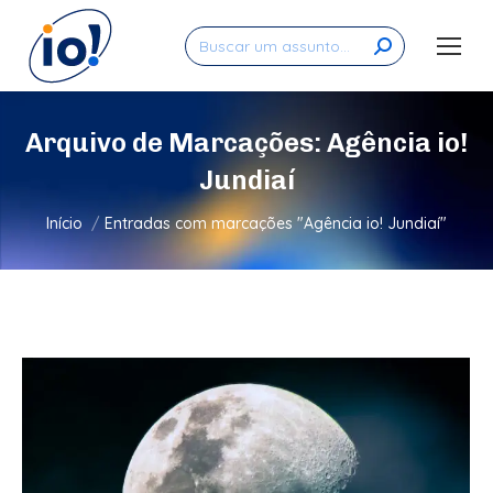
Search:
Arquivo de Marcações:
Agência io!
Jundiaí
Você está aqui:
Início
Entradas com marcações "Agência io! Jundiaí"