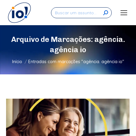
Search:
Arquivo de Marcações:
agência.
agência io
Você está aqui:
Início
Entradas com marcações "agência. agência io"